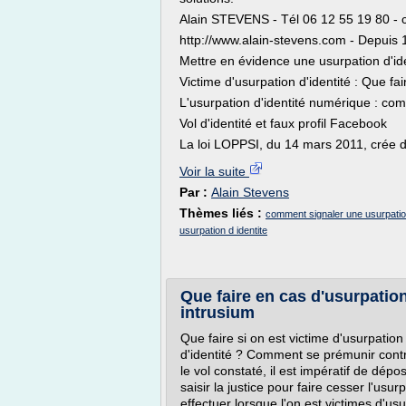
Alain STEVENS - Tél 06 12 55 19 80 -
http://www.alain-stevens.com - Depuis
Mettre en évidence une usurpation d'id
Victime d'usurpation d'identité : Que fai
L'usurpation d'identité numérique : com
Vol d'identité et faux profil Facebook
La loi LOPPSI, du 14 mars 2011, crée de
Voir la suite
Par :
Alain Stevens
Thèmes liés :
comment signaler une usurpation
usurpation d identite
Que faire en cas d'usurpation d
intrusium
Que faire si on est victime d'usurpation
d'identité ? Comment se prémunir contre
le vol constaté, il est impératif de dép
saisir la justice pour faire cesser l'usu
effectuer lorsque l'on est victimes d'usu