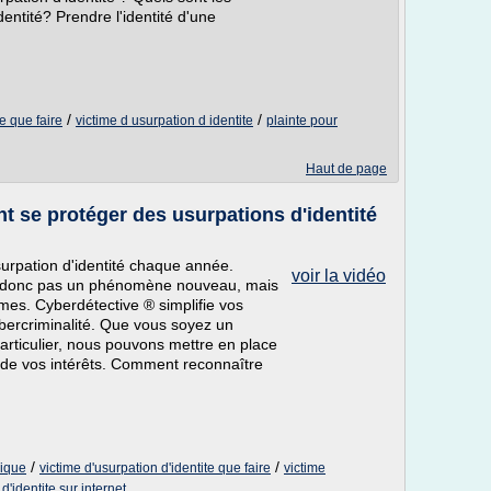
entité? Prendre l'identité d'une
/
/
te que faire
victime d usurpation d identite
plainte pour
Haut de page
 se protéger des usurpations d'identité
surpation d'identité chaque année.
voir la vidéo
st donc pas un phénomène nouveau, mais
imes. Cyberdétective ® simplifie vos
ybercriminalité. Que vous soyez un
particulier, nous pouvons mettre en place
e de vos intérêts. Comment reconnaître
/
/
rique
victime d'usurpation d'identite que faire
victime
 d'identite sur internet