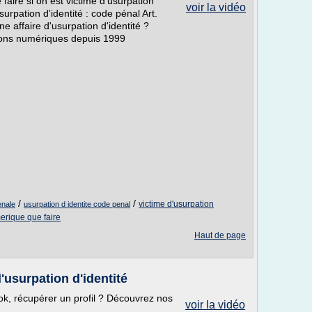
 faire si on est victime d'usurpation
voir la vidéo
surpation d'identité : code pénal Art.
e affaire d'usurpation d'identité ?
tions numériques depuis 1999
/
/
victime d'usurpation
enale
usurpation d identite code penal
erique que faire
Haut de page
'usurpation d'identité
, récupérer un profil ? Découvrez nos
voir la vidéo