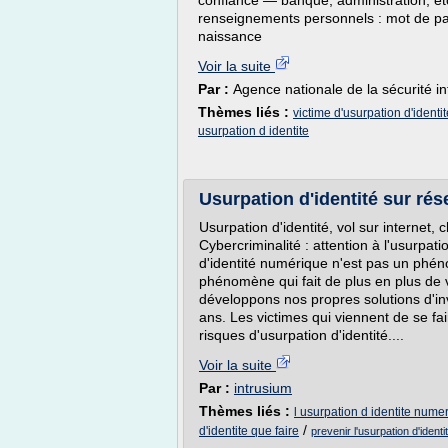
confiance — banque, administration, etc
renseignements personnels : mot de pa
naissance
Voir la suite
Par :
Agence nationale de la sécurité i
Thèmes liés :
victime d'usurpation d'identit
usurpation d identite
Usurpation d'identité sur rés
Usurpation d'identité, vol sur internet, 
Cybercriminalité : attention à l'usurpat
d'identité numérique n'est pas un phé
phénomène qui fait de plus en plus de 
développons nos propres solutions d'in
ans. Les victimes qui viennent de se fa
risques d'usurpation d'identité....
Voir la suite
Par :
intrusium
Thèmes liés :
l usurpation d identite nume
/
d'identite que faire
prevenir l'usurpation d'identi