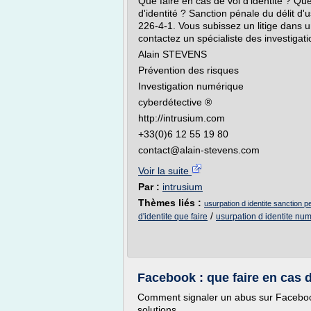
Que faire en cas de vol d'identité ? Que
d'identité ? Sanction pénale du délit d'u
226-4-1. Vous subissez un litige dans un
contactez un spécialiste des investiga
Alain STEVENS
Prévention des risques
Investigation numérique
cyberdétective ®
http://intrusium.com
+33(0)6 12 55 19 80
contact@alain-stevens.com
Voir la suite
Par :
intrusium
Thèmes liés :
usurpation d identite sanction p
/
d'identite que faire
usurpation d identite num
Facebook : que faire en cas d
Comment signaler un abus sur Facebook
solutions.