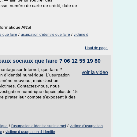
. — afin de lui soutirer des
sse, numéro de carte de crédit, date de
nformatique ANSI
/
/
e que faire
usurpation d'identite que faire
victime d
Haut de page
eaux sociaux que faire ? 06 12 55 19 80
chantage sur Internet, que faire ?
voir la vidéo
ion d'identité numérique. L'usurpation
nomène nouveau, mais c'est un
victimes. Contactez-nous, nous
vestigation numérique depuis plus de 15
ire pirater leur compte s'exposent à des
/
/
rique
l'usurpation d'identite sur internet
victime d'usurpation
/
victime d usurpation d identite
te