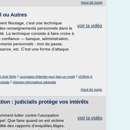
Haut de page
l ou Autres
nt filoutage, c'est une technique
voir la vidéo
r des renseignements personnels dans le
té. La technique consiste à faire croire à
 de confiance — banque, administration,
nements personnels : mot de passe,
sance, etc. C'est une forme d'attaque
/
/
e que faire
victime d
usurpation d'identite pour faire un credit
/
kipedia
phishing informatique wikipedia
Haut de page
tion : judicialis protège vos intérêts
mment lutter contre l'usurpation
voir la vidéo
ppel. Que faire quand on est victime
lité des rapports d'enquêtes,litiges,