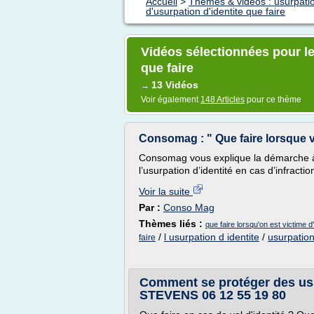
Accueil
>
Thèmes & vidéos : usurpatio
d'usurpation d'identite que faire
Vidéos sélectionnées pour le
que faire
13 Vidéos
→
Voir également
148 Articles
pour ce thème
Consomag : " Que faire lorsque v
Consomag vous explique la démarche à 
l’usurpation d’identité en cas d’infractio
Voir la suite
Par :
Conso Mag
Thèmes liés :
que faire lorsqu'on est victime d
/
l usurpation d identite
/
usurpation
faire
Comment se protéger des usur
STEVENS 06 12 55 19 80