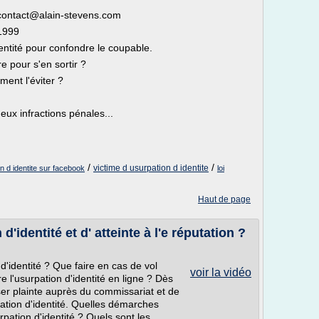
 contact@alain-stevens.com
 1999
entité pour confondre le coupable.
re pour s'en sortir ?
ment l'éviter ?
ux infractions pénales...
/
/
victime d usurpation d identite
 d identite sur facebook
loi
Haut de page
'identité et d' atteinte à l'e réputation ?
 d'identité ? Que faire en cas de vol
voir la vidéo
 l'usurpation d'identité en ligne ? Dès
oser plainte auprès du commissariat et de
rpation d'identité. Quelles démarches
rpation d'identité ? Quels sont les