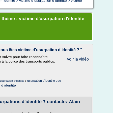
n identité
>
victime d usurpation d identite
>
victime
 thème : victime d'usurpation d'identite
ous êtes victime d'usurpation d'identité ? "
suivre pour faire reconnaître
voir la vidéo
n à la police des transports publics.
/
usurpation d'identite que
'usurpation d'identite
 d identite
pations d'identité ? contactez Alain