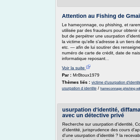
Attention au Fishing de Gmai
Le hameçonnage, ou phishing, et rareme
utilisée par des fraudeurs pour obteni
but de perpétrer une usurpation d'identi
la victime qu'elle s'adresse à un tiers
etc. — afin de lui soutirer des renseig
numéro de carte de crédit, date de nais
informatique reposant...
Voir la suite
Par :
MrBtoux1979
Thèmes liés :
victime d'usurpation d'identit
/
usurpation d identite
hameconnage phishing wi
usurpation d'identité, diffama
avec un détective privé
Recherche sur usurpation d'identité, Co
d'identité, jurisprudence des cours d'a
d'une usurpation d'identité ? la recevabi