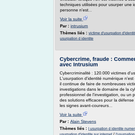
techniques utilisées pour usurper une id
personne n'est...
Voir la suite
Par :
intrusium
Thèmes liés :
victime d'usurpation d'identi
usurpation d identite
Cybercrime, fraude : Comment
avec Intrusium
Cybercriminalité : 120.000 victimes d'u
L'usurpation d'identité numérique n'e
il continue de faire de nombreuses vict
investigations dans le domaine de la c
professionnel de l'investigation, ou un 
des solutions efficaces pour la défens
les signes avant-coureurs...
Voir la suite
Par :
Alain Stevens
Thèmes liés :
l usurpation d identite nume
/
usurpation d'identite sur internet
l'usurpation