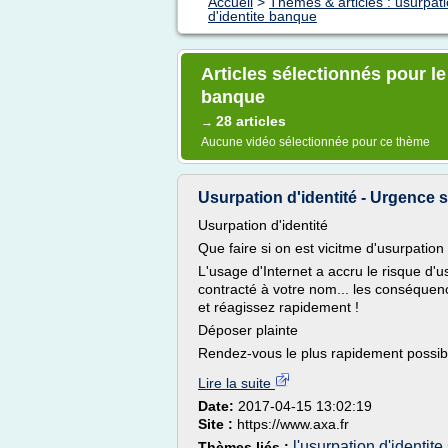
Accueil
>
Thèmes & articles : usurpati
d'identite banque
Articles sélectionnés pour le
banque
28 articles
→
Aucune vidéo sélectionnée pour ce thème
Usurpation d'identité - Urgence s
Usurpation d'identité
Que faire si on est vicitme d'usurpation 
L'usage d'Internet a accru le risque d'
contracté à votre nom... les conséquenc
et réagissez rapidement !
Déposer plainte
Rendez-vous le plus rapidement possib
Lire la suite
Date:
2017-04-15 13:02:19
Site :
https://www.axa.fr
l'usurpation d'identite
Thèmes liés :