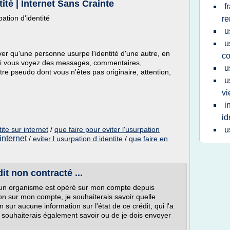
té | Internet Sans Crainte
f
ation d'identité
r
u
u
iver qu'une personne usurpe l'identité d'une autre, en
co
Si vous voyez des messages, commentaires,
u
 pseudo dont vous n'êtes pas originaire, attention,
u
vi
i
id
tite sur internet
/
que faire pour eviter l'usurpation
u
 internet
/
eviter l usurpation d identite
/
que faire en
it non contracté ...
d'un organisme est opéré sur mon compte depuis
tion sur mon compte, je souhaiterais savoir quelle
 sur aucune information sur l'état de ce crédit, qui l'a
 souhaiterais également savoir ou de je dois envoyer