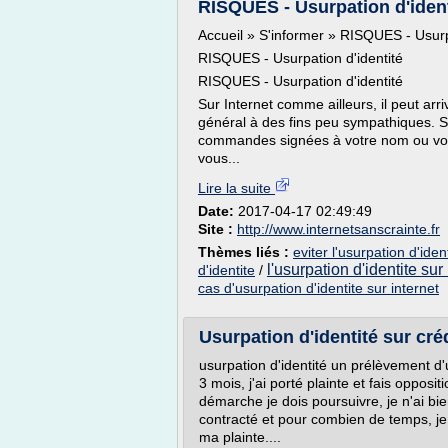
RISQUES - Usurpation d'identi
Accueil » S'informer » RISQUES - Usurp
RISQUES - Usurpation d'identité
RISQUES - Usurpation d'identité
Sur Internet comme ailleurs, il peut arr
général à des fins peu sympathiques. 
commandes signées à votre nom ou votre
vous...
Lire la suite
Date:
2017-04-17 02:49:49
Site :
http://www.internetsanscrainte.fr
Thèmes liés :
eviter l'usurpation d'iden
l'usurpation d'identite sur
d'identite
/
cas d'usurpation d'identite sur internet
Usurpation d'identité sur créd
usurpation d'identité un prélèvement 
3 mois, j'ai porté plainte et fais opposi
démarche je dois poursuivre, je n'ai bien
contracté et pour combien de temps, je
ma plainte....