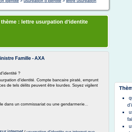
on identité
>
usurpation d'identite
>
lettre usurpation
 thème : lettre usurpation d'identite
inistre Famille - AXA
d'identité ?
usurpation d'identité. Compte bancaire piraté, emprunt
es de tels délits peuvent être lourdes. Soyez vigilent
Thèm
q
le dans un commissariat ou une gendarmerie...
d'
u
fa
u
 sur internet
/
usurpation d'identite sur internet que