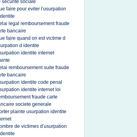
 securite sociale
ue faire pour eviter l'usurpation
identite
elai legal remboursement fraude
rte bancaire
ue faire quand on est victime d
urpation d identite
surpation identite internet
ainte
elai remboursement suite fraude
rte bancaire
surpation identite code penal
surpation identite internet loi
emboursement fraude carte
ncaire societe generale
orter plainte usurpation identite
ternet
ombre de victimes d'usurpation
identite