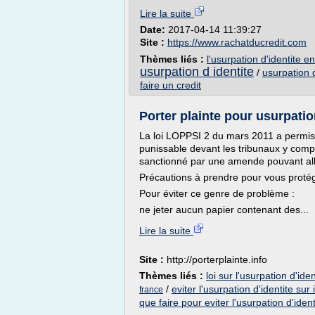
Lire la suite
Date:
2017-04-14 11:39:27
Site :
https://www.rachatducredit.com
Thèmes liés :
l'usurpation d'identite e
usurpation d identite
/
usurpation d
faire un credit
Porter plainte pour usurpation 
La loi LOPPSI 2 du mars 2011 a permis q
punissable devant les tribunaux y compr
sanctionné par une amende pouvant all
Précautions à prendre pour vous proté
Pour éviter ce genre de problème :
ne jeter aucun papier contenant des...
Lire la suite
Site :
http://porterplainte.info
Thèmes liés :
loi sur l'usurpation d'iden
/
eviter l'usurpation d'identite sur 
france
que faire pour eviter l'usurpation d'ident