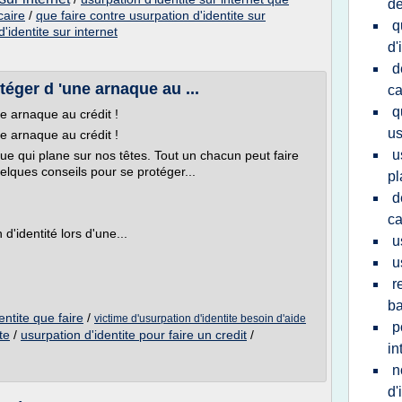
de
caire
/
que faire contre usurpation d'identite sur
q
'identite sur internet
d'
d
téger d 'une arnaque au ...
ca
q
ne arnaque au crédit !
us
ne arnaque au crédit !
u
que qui plane sur nos têtes. Tout un chacun peut faire
uelques conseils pour se protéger...
pl
d
ca
'identité lors d'une...
u
u
r
ba
entite que faire
/
victime d'usurpation d'identite besoin d'aide
p
te
/
usurpation d'identite pour faire un credit
/
in
n
d'