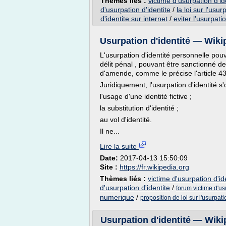
Thèmes liés :
victime d'usurpation d'id
d'usurpation d'identite
/
la loi sur l'usu
d'identite sur internet
/
eviter l'usurpati
Usurpation d'identité — Wiki
L'usurpation d'identité personnelle pouv
délit pénal , pouvant être sanctionné 
d'amende, comme le précise l'article 4
Juridiquement, l'usurpation d'identité s
l'usage d'une identité fictive ;
la substitution d'identité ;
au vol d'identité.
Il ne...
Lire la suite
Date:
2017-04-13 15:50:09
Site :
https://fr.wikipedia.org
Thèmes liés :
victime d'usurpation d'id
d'usurpation d'identite
/
forum victime d'us
numerique
/
proposition de loi sur l'usurpati
Usurpation d'identité — Wiki