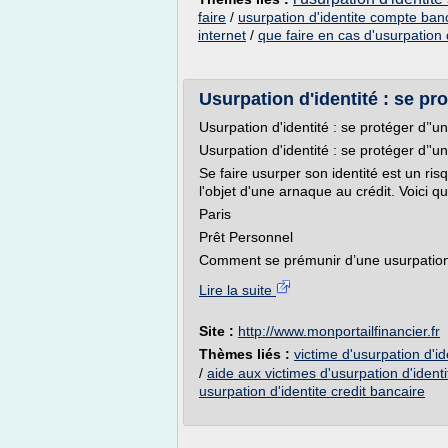
faire
/
usurpation d'identite compte ban
internet
/
que faire en cas d'usurpation d
Usurpation d'identité : se pro
Usurpation d'identité : se protéger d’'u
Usurpation d'identité : se protéger d’'u
Se faire usurper son identité est un ris
l'objet d'une arnaque au crédit. Voici q
Paris
Prêt Personnel
Comment se prémunir d’une usurpation d
Lire la suite
Site :
http://www.monportailfinancier.fr
Thèmes liés :
victime d'usurpation d'id
/
aide aux victimes d'usurpation d'identi
usurpation d'identite credit bancaire