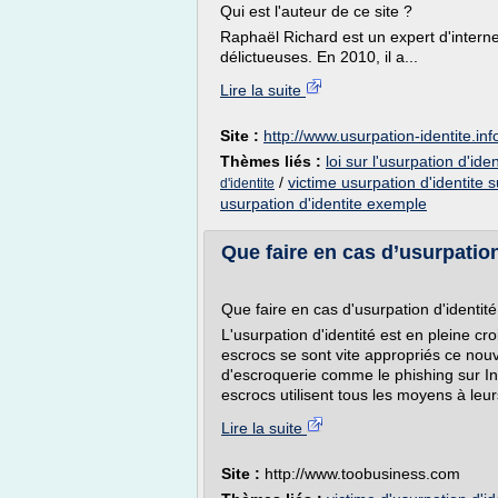
Qui est l'auteur de ce site ?
Raphaël Richard est un expert d'intern
délictueuses. En 2010, il a...
Lire la suite
Site :
http://www.usurpation-identite.inf
Thèmes liés :
loi sur l'usurpation d'iden
/
victime usurpation d'identite s
d'identite
usurpation d'identite exemple
Que faire en cas d’usurpation
Que faire en cas d'usurpation d'identité
L'usurpation d'identité est en pleine cro
escrocs se sont vite appropriés ce no
d'escroquerie comme le phishing sur Int
escrocs utilisent tous les moyens à leurs
Lire la suite
Site :
http://www.toobusiness.com