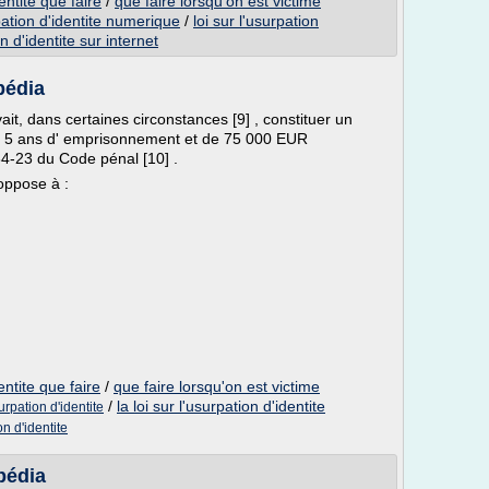
entite que faire
/
que faire lorsqu'on est victime
rpation d'identite numerique
/
loi sur l'usurpation
on d'identite sur internet
pédia
ait, dans certaines circonstances [9] , constituer un
de 5 ans d' emprisonnement et de 75 000 EUR
34-23 du Code pénal [10] .
'oppose à :
entite que faire
/
que faire lorsqu'on est victime
/
la loi sur l'usurpation d'identite
urpation d'identite
on d'identite
pédia