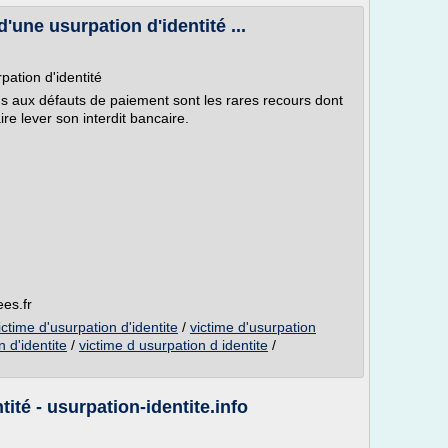
'une usurpation d'identité ...
pation d'identité
ns aux défauts de paiement sont les rares recours dont
re lever son interdit bancaire.
es.fr
ictime d'usurpation d'identite
/
victime d'usurpation
n d'identite
/
victime d usurpation d identite
/
ité - usurpation-identite.info