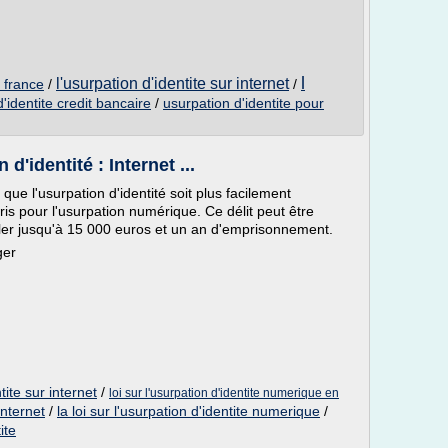
l
l'usurpation d'identite sur internet
n france
/
/
'identite credit bancaire
/
usurpation d'identite pour
d'identité : Internet ...
ue l'usurpation d'identité soit plus facilement
is pour l'usurpation numérique. Ce délit peut être
er jusqu'à 15 000 euros et un an d'emprisonnement.
ger
tite sur internet
/
loi sur l'usurpation d'identite numerique en
internet
/
la loi sur l'usurpation d'identite numerique
/
ite